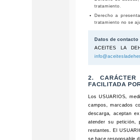
tratamiento.
Derecho a presenta
tratamiento no se aj
Datos de contacto 
ACEITES LA DEHE
info@aceitesladeh
2. CARÁCTER
FACILITADA PO
Los USUARIOS, median
campos, marcados con
descarga, aceptan ex
atender su petición, 
restantes. El USUARI
se hace responsable d