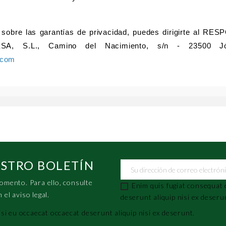
sobre las garantías de privacidad, puedes dirigirte al R
, S.L., Camino del Nacimiento, s/n - 23500 Jód
.com
ESTRO BOLETÍN
omento. Para ello, consulte
Enim quis fugiat consequat 
el aviso legal.
deserunt aliquip nisi ex deseru
isi eu occaecat occaecat deserunt aliquip nisi ex deserunt.