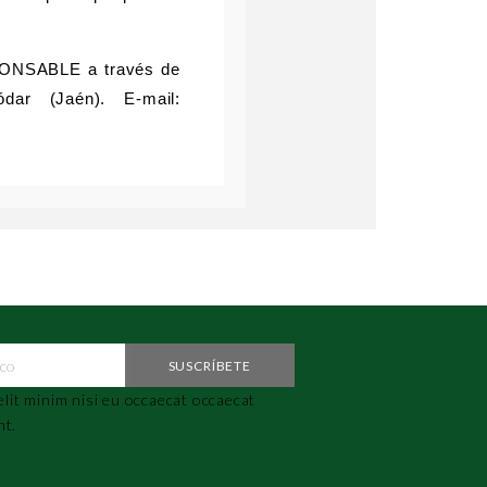
ESPONSABLE a través de
ar (Jaén). E-mail:
elit minim nisi eu occaecat occaecat
nt.