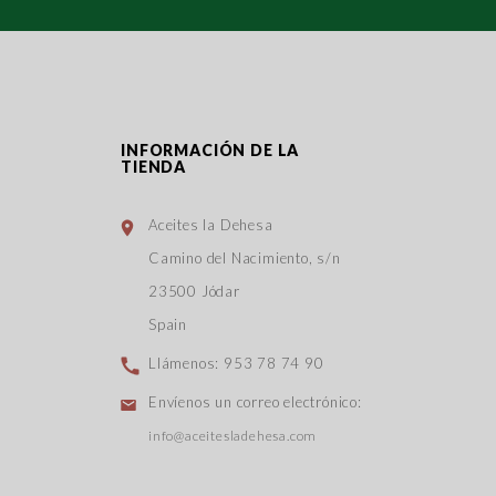
INFORMACIÓN DE LA
TIENDA
Aceites la Dehesa
Camino del Nacimiento, s/n
23500 Jódar
Spain
Llámenos:
953 78 74 90
Envíenos un correo electrónico:
info@aceitesladehesa.com