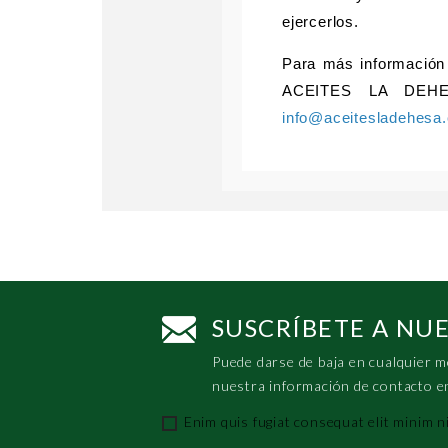
ejercerlos.
Para más información 
ACEITES LA DEHESA
info@aceitesladehesa
SUSCRÍBETE A NU
Puede darse de baja en cualquier m
nuestra información de contacto en 
Enim quis fugiat consequat elit minim n